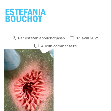
ESTEFANIA
BOUCHOT
Par
estefaniabouchotjasso
14 avril 2025
Auteur
Date
de
de
sur
Aucun commentaire
l’article
l’article
Pricila