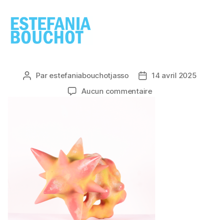
ESTEFANIA
BOUCHOT
Par
estefaniabouchotjasso
14 avril 2025
Auteur
Date
de
de
sur
Aucun commentaire
l’article
l’article
Stella