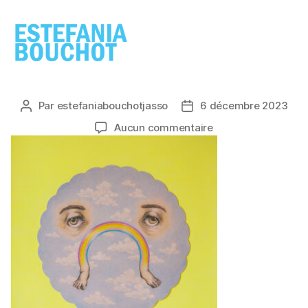
ESTEFANIA
BOUCHOT
Par
estefaniabouchotjasso
6 décembre 2023
Auteur
Date
de
de
sur
Aucun commentaire
l’article
l’article
El
triste