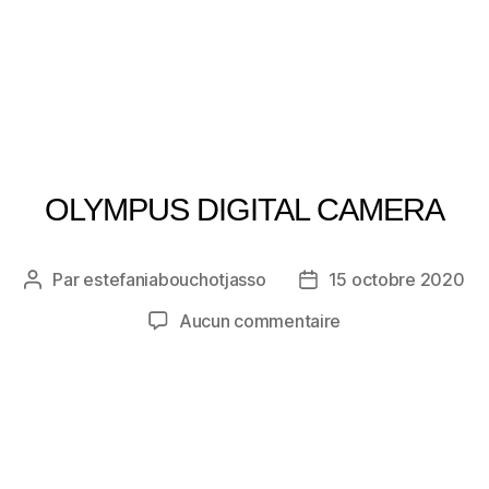
OLYMPUS DIGITAL CAMERA
Par
estefaniabouchotjasso
15 octobre 2020
Auteur
Date
de
de
sur
Aucun commentaire
l’article
l’article
OLYMPUS
DIGITAL
CAMERA