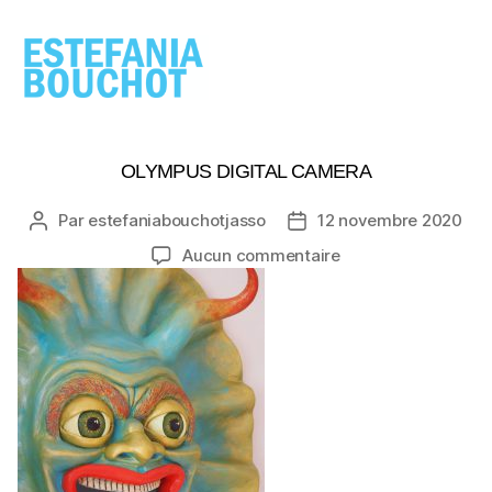
ESTEFANIA
BOUCHOT
OLYMPUS DIGITAL CAMERA
Par
estefaniabouchotjasso
12 novembre 2020
Auteur
Date
de
de
sur
Aucun commentaire
l’article
l’article
OLYMPUS
DIGITAL
CAMERA