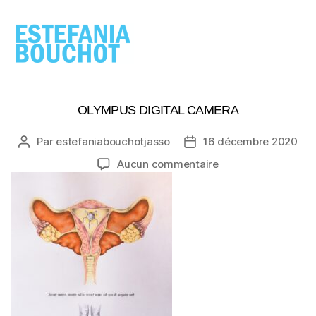
ESTEFANIA
BOUCHOT
OLYMPUS DIGITAL CAMERA
Par
estefaniabouchotjasso
16 décembre 2020
Auteur
Date
de
de
sur
Aucun commentaire
l’article
l’article
OLYMPUS
DIGITAL
CAMERA