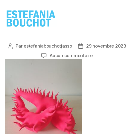
ESTEFANIA
BOUCHOT
Par
estefaniabouchotjasso
29 novembre 2023
Auteur
Date
de
de
sur
Aucun commentaire
l’article
l’article
20230729_170409