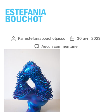
ESTEFANIA
BOUCHOT
Par
estefaniabouchotjasso
30 avril 2023
Auteur
Date
de
de
sur
Aucun commentaire
l’article
l’article
6