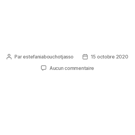
Par
estefaniabouchotjasso
15 octobre 2020
Auteur
Date
de
de
sur
Aucun commentaire
l’article
l’article
asicomo