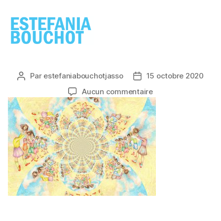
ESTEFANIA
BOUCHOT
Par
estefaniabouchotjasso
15 octobre 2020
Auteur
Date
de
de
sur
Aucun commentaire
l’article
l’article
cabezas2
(2)