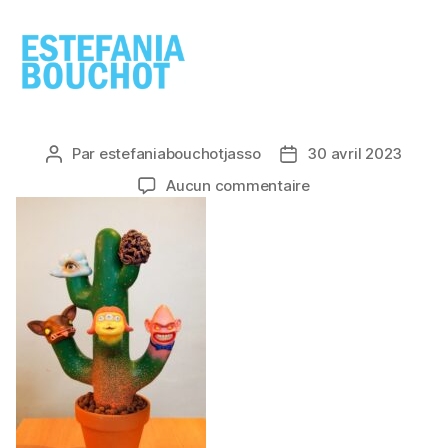
ESTEFANIA
BOUCHOT
Par
estefaniabouchotjasso
30 avril 2023
Auteur
Date
de
de
sur
Aucun commentaire
l’article
l’article
cactito