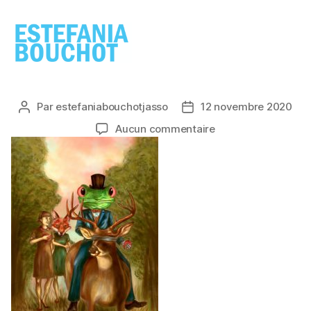
ESTEFANIA
BOUCHOT
Par
estefaniabouchotjasso
12 novembre 2020
Auteur
Date
de
de
sur
Aucun commentaire
l’article
l’article
elcatrin-
elencuentro