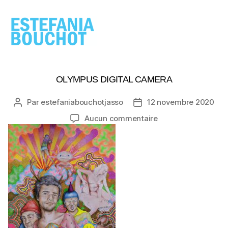
ESTEFANIA
BOUCHOT
OLYMPUS DIGITAL CAMERA
Par
estefaniabouchotjasso
12 novembre 2020
Auteur
Date
de
de
sur
Aucun commentaire
l’article
l’article
OLYMPUS
DIGITAL
CAMERA