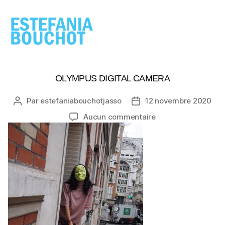
ESTEFANIA
BOUCHOT
OLYMPUS DIGITAL CAMERA
Par
estefaniabouchotjasso
12 novembre 2020
Auteur
Date
de
de
sur
Aucun commentaire
l’article
l’article
OLYMPUS
DIGITAL
CAMERA