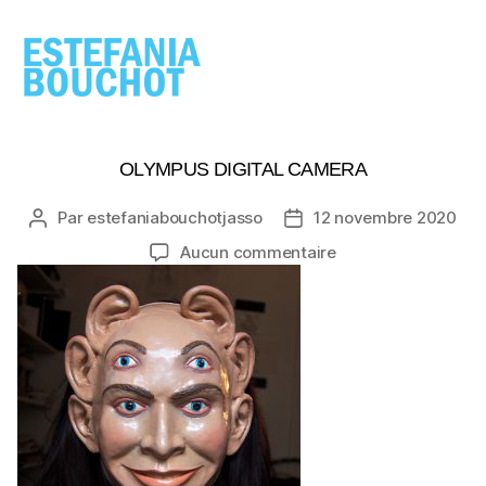
ESTEFANIA
BOUCHOT
OLYMPUS DIGITAL CAMERA
Par
estefaniabouchotjasso
12 novembre 2020
Auteur
Date
de
de
sur
Aucun commentaire
l’article
l’article
OLYMPUS
DIGITAL
CAMERA