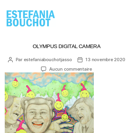
ESTEFANIA
BOUCHOT
OLYMPUS DIGITAL CAMERA
Par
estefaniabouchotjasso
13 novembre 2020
Auteur
Date
de
de
sur
Aucun commentaire
l’article
l’article
OLYMPUS
DIGITAL
CAMERA