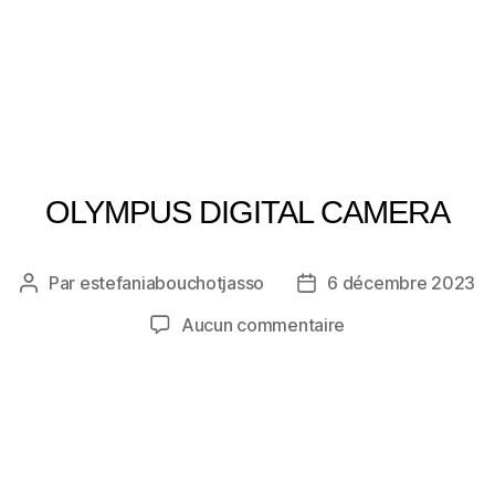
OLYMPUS DIGITAL CAMERA
Par
estefaniabouchotjasso
6 décembre 2023
Auteur
Date
de
de
sur
Aucun commentaire
l’article
l’article
OLYMPUS
DIGITAL
CAMERA