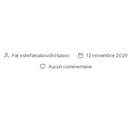
Par
estefaniabouchotjasso
12 novembre 2020
Auteur
Date
de
de
sur
Aucun commentaire
l’article
l’article
Paleta
de
chocolate
rosa