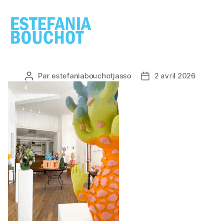
ESTEFANIA
BOUCHOT
Par
estefaniabouchotjasso
2 avril 2026
Auteur
Date
de
de
l’article
l’article