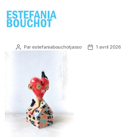
ESTEFANIA
BOUCHOT
Par
estefaniabouchotjasso
1 avril 2026
Auteur
Date
de
de
l’article
l’article